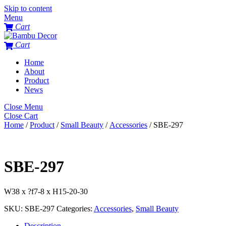
Skip to content
Menu
Cart
Cart
Home
About
Product
News
Close Menu
Close Cart
Home
/
Product
/
Small Beauty
/
Accessories
/ SBE-297
SBE-297
W38 x ?f7-8 x H15-20-30
SKU:
SBE-297
Categories:
Accessories
,
Small Beauty
Description