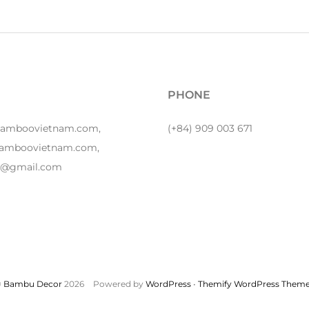
PHONE
bamboovietnam.com,
(+84) 909 003 671
amboovietnam.com,
y1@gmail.com
©
Bambu Decor
2026
Powered by
WordPress
•
Themify WordPress Them