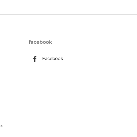
facebook
Facebook
Back
es
To
Top