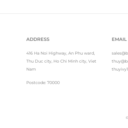
ADDRESS
EMAIL
416 Ha Noi Highway, An Phu ward,
sales@
Thu Duc city, Ho Chi Minh city, Viet
thuy@b
Nam
thuyiv
Postcode: 70000