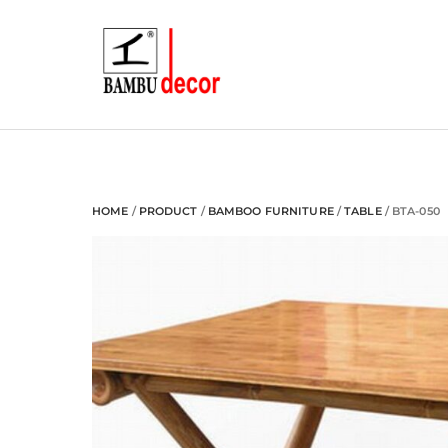
Skip
to
content
HOME
/
PRODUCT
/
BAMBOO FURNITURE
/
TABLE
/ BTA-050