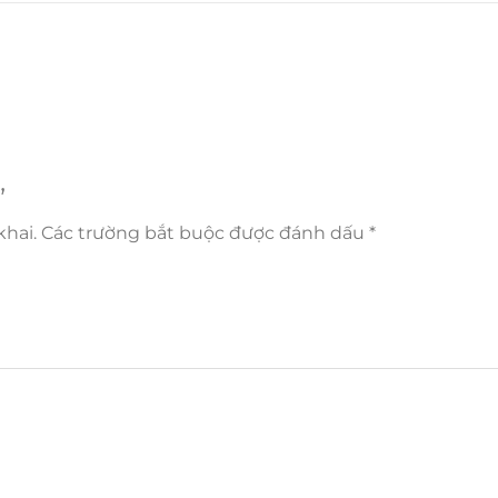
”
hai.
Các trường bắt buộc được đánh dấu
*