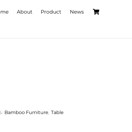
Cart
ome
About
Product
News
Bamboo Furniture
Table
S:
,