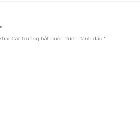
”
hai.
Các trường bắt buộc được đánh dấu
*