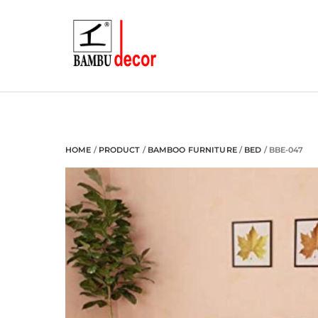
Skip
to
content
HOME
/
PRODUCT
/
BAMBOO FURNITURE
/
BED
/ BBE-047