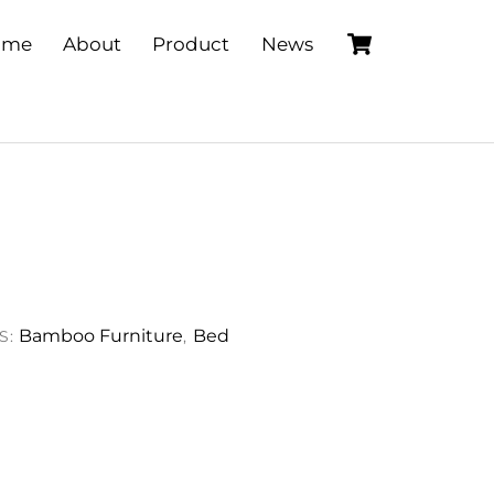
Cart
ome
About
Product
News
Bamboo Furniture
Bed
S:
,