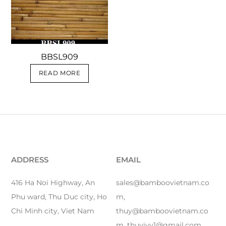
BBSL909
READ MORE
ADDRESS
EMAIL
416 Ha Noi Highway, An
sales@bamboovietnam.co
Phu ward, Thu Duc city, Ho
m,
Chi Minh city, Viet Nam
thuy@bamboovietnam.co
m, thuyivy1@gmail.com