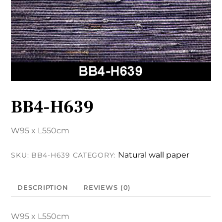
BB4-H639
W95 x L550cm
Natural wall paper
SKU:
BB4-H639
CATEGORY:
DESCRIPTION
REVIEWS (0)
W95 x L550cm