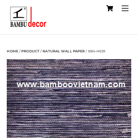
Cart
Skip
Me
to
content
HOME
/
PRODUCT
/
NATURAL WALL PAPER
/ BB4-H639