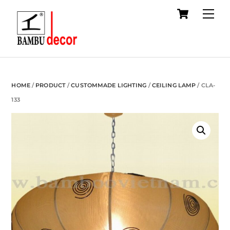
Cart
Skip
Me
to
content
HOME
/
PRODUCT
/
CUSTOMMADE LIGHTING
/
CEILING LAMP
/ CLA-
133