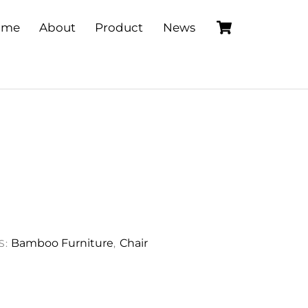
Cart
ome
About
Product
News
Bamboo Furniture
Chair
S:
,