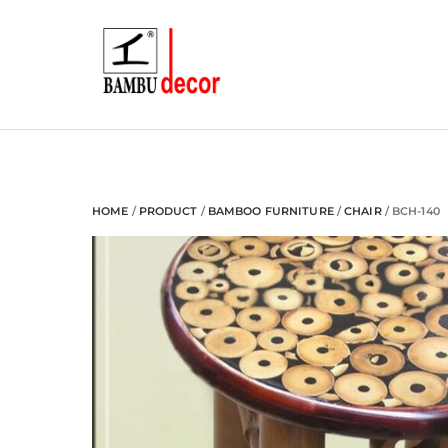
Skip
to
content
HOME
/
PRODUCT
/
BAMBOO FURNITURE
/
CHAIR
/ BCH-140