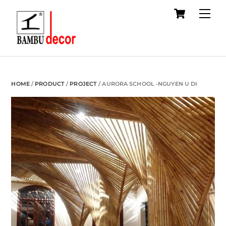
Cart
Skip
Me
to
content
HOME
/
PRODUCT
/
PROJECT
/ AURORA SCHOOL -NGUYEN U DI