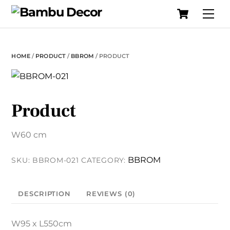
Cart
Skip
Me
to
content
HOME
/
PRODUCT
/
BBROM
/ PRODUCT
Product
W60 cm
BBROM
SKU:
BBROM-021
CATEGORY:
DESCRIPTION
REVIEWS (0)
W95 x L550cm