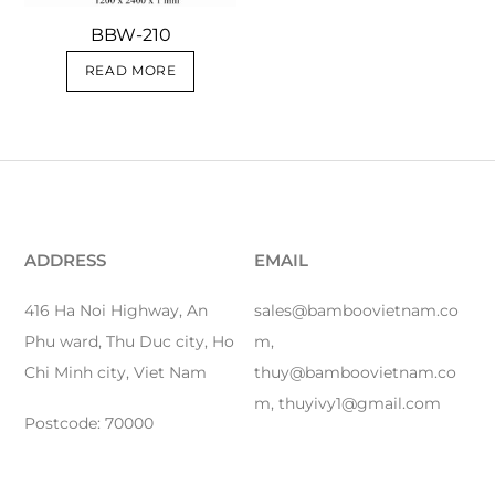
BBW-210
READ MORE
ADDRESS
EMAIL
416 Ha Noi Highway, An
sales@bamboovietnam.co
Phu ward, Thu Duc city, Ho
m,
Chi Minh city, Viet Nam
thuy@bamboovietnam.co
m, thuyivy1@gmail.com
Postcode: 70000